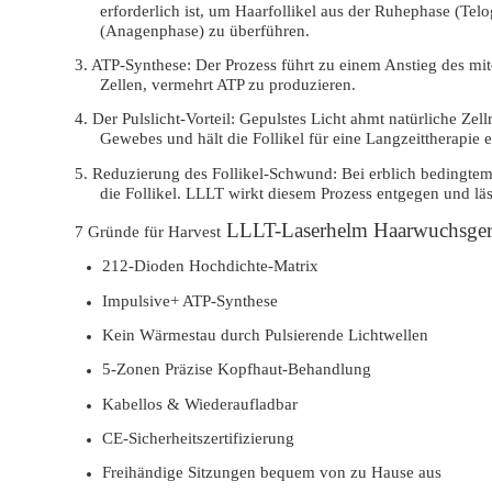
erforderlich ist, um Haarfollikel aus der Ruhephase (Te
(Anagenphase) zu überführen.
3. ATP-Synthese:
Der Prozess führt zu einem Anstieg des m
Zellen, vermehrt ATP zu produzieren.
4. Der Pulslicht-Vorteil:
Gepulstes Licht ahmt natürliche Zell
Gewebes und hält die Follikel für eine Langzeittherapie 
5. Reduzierung des Follikel-Schwund
: Bei erblich bedingte
die Follikel. LLLT wirkt diesem Prozess entgegen und lä
LLLT-Laserhelm Haarwuchsger
7 Gründe für Harvest
212-Dioden Hochdichte-Matrix
Impulsive+ ATP-Synthese
Kein Wärmestau durch Pulsierende Lichtwellen
5-Zonen Präzise Kopfhaut-Behandlung
Kabellos & Wiederaufladbar
CE-Sicherheitszertifizierung
Freihändige Sitzungen bequem von zu Hause aus