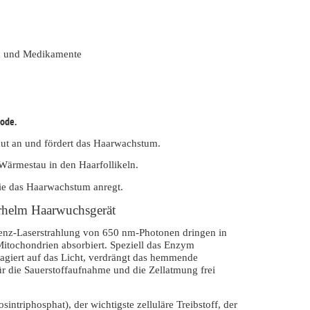
n und Medikamente
iode.
haut an und fördert das Haarwachstum.
 Wärmestau in den Haarfollikeln.
die das Haarwachstum anregt.
helm Haarwuchsgerät
enz-Laserstrahlung von 650 nm-Photonen dringen in
itochondrien absorbiert. Speziell das Enzym
giert auf das Licht, verdrängt das hemmende
 die Sauerstoffaufnahme und die Zellatmung frei
ntriphosphat), der wichtigste zelluläre Treibstoff, der