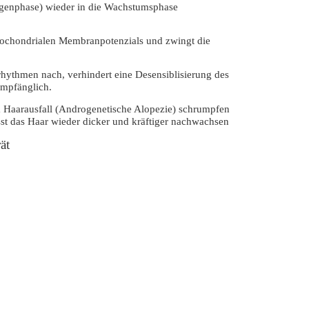
logenphase) wieder in die Wachstumsphase
itochondrialen Membranpotenzials und zwingt die
rhythmen nach, verhindert eine Desensiblisierung des
empfänglich.
m Haarausfall (Androgenetische Alopezie) schrumpfen
sst das Haar wieder dicker und kräftiger nachwachsen
ät