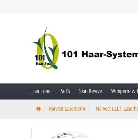
Hair Tonic
Set's
Skin Revive
Wimpern- & 
S
Harvest Laserhelm
Harvest LLLT-Laserhe
t
a
r