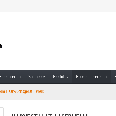
Brauenserum
Shampoos
Biothik
Harvest Laserhelm
lm Haarwuchsgerät * Preis ...