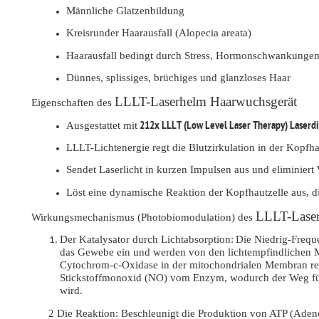
Männliche Glatzenbildung
Kreisrunder Haarausfall (Alopecia areata)
Haarausfall bedingt durch Stress, Hormonschwankunge
Dünnes, splissiges, brüchiges und glanzloses Haar
LLLT-Laserhelm Haarwuchsgerät
Eigenschaften des
212x LLLT (Low Level Laser Therapy) Laserd
Ausgestattet mit
LLLT-Lichtenergie regt die Blutzirkulation in der Kopf
Sendet Laserlicht in kurzen Impulsen aus und eliminiert
Löst eine dynamische Reaktion der Kopfhautzelle aus, 
LLLT-Laser
Wirkungsmechanismus (Photobiomodulation) des
Der Katalysator durch Lichtabsorption:
Die Niedrig-Frequ
das Gewebe ein und werden von den lichtempfindlichen M
Cytochrom-c-Oxidase in der mitochondrialen Membran rea
Stickstoffmonoxid (NO) vom Enzym, wodurch der Weg für
wird.
2 Die Reaktion:
Beschleunigt die Produktion von ATP (Adenosi