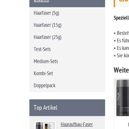
t
s
Haarfaser (5g)
e
Speziell
i
Haarfaser (15g)
t
• Beste
Haarfaser (25g)
e
• Es füh
• Es ka
Test-Sets
• Sie kö
Medium-Sets
Weite
Kombi-Set
Doppelpack
Top Artikel
Haaraufbau-Faser