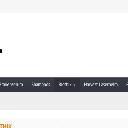
Brauenserum
Shampoos
Biothik
Harvest Laserhelm
THIK