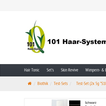
Hair Tonic
Set's
Skin Revive
Wimpern- & 
S
Biothik
Test-Sets
Test-Set (2x 5g "S10
t
a
r