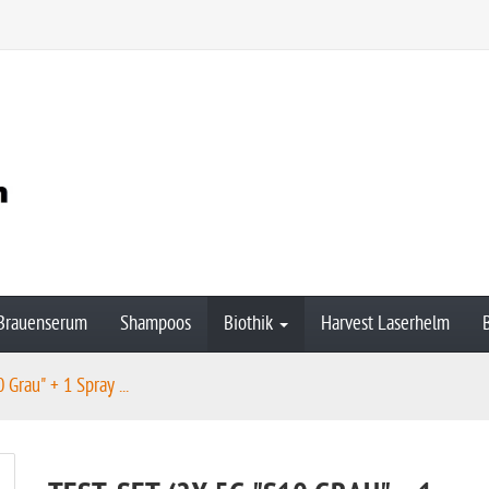
Brauenserum
Shampoos
Biothik
Harvest Laserhelm
 Grau" + 1 Spray ...