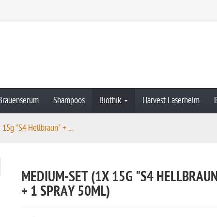
Brauenserum
Shampoos
Biothik
Harvest Laserhelm
15g "S4 Hellbraun" + ...
MEDIUM-SET (1X 15G "S4 HELLBRAU
+ 1 SPRAY 50ML)