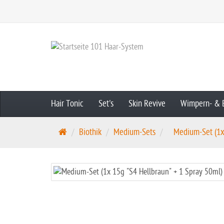
Hair Tonic
Set's
Skin Revive
Wimpern- & 
S
Biothik
Medium-Sets
Medium-Set (1x 
t
a
r
t
s
e
i