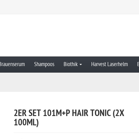
Brauenserum
Shampoos
Biothik
Harvest Laserhelm
2ER SET 101M+P HAIR TONIC (2X
100ML)