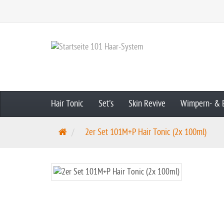
Hair Tonic
Set's
Skin Revive
Wimpern- & 
S
2er Set 101M+P Hair Tonic (2x 100ml)
t
a
r
t
s
e
i